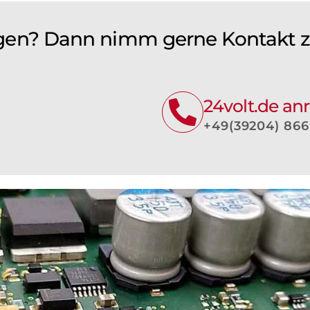
gen? Dann nimm gerne Kontakt zu
24volt.de an
+49(39204) 866