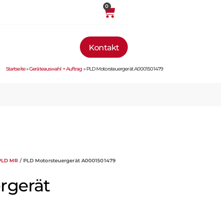
0
Kontakt
Startseite
»
Geräteauswahl + Auftrag
»
PLD Motorsteuergerät A0001501479
 PLD MR
/ PLD Motorsteuergerät A0001501479
rgerät