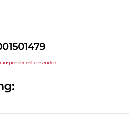
001501479
Transponder mit einsenden.
ng: