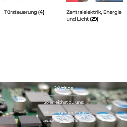
Türsteuerung
(4)
Zentralelektrik, Energie
und Licht
(29)
24Volt.de
So erreichst du uns:
Magdeburger Straße 4
39326 Hohenwarsleben