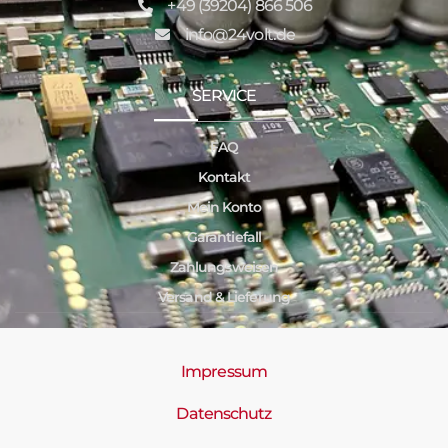
+49 (39204) 866 506
info@24volt.de
SERVICE
FAQ
Kontakt
Mein Konto
Garantiefall
Zahlungsweisen
Versand & Lieferung
Impressum
Datenschutz