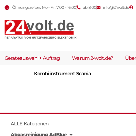
Öffnungszeiten: Mo - Fr : 7:00 - 16:00
ab 8.00
info@24volt.de
REPARATUR VON NUTZFAHRZEUG-ELEKTRONIK
Geräteauswahl + Auftrag
Warum 24volt.de?
Über
Kombiinstrument Scania
ALLE Kategorien
Abgasreinigung AdBlue