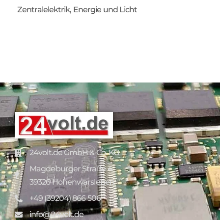
Zentralelektrik, Energie und Licht
24volt.de GmbH & Co. KG
Magdeburger Straße 4
39326 Hohenwarsleben
+49 (39204) 866 506
info@24volt.de