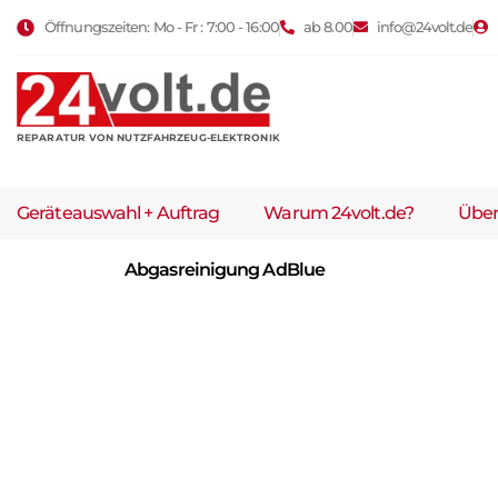
Öffnungszeiten: Mo - Fr : 7:00 - 16:00
ab 8.00
info@24volt.de
REPARATUR VON NUTZFAHRZEUG-ELEKTRONIK
Geräteauswahl + Auftrag
Warum 24volt.de?
Über
Abgasreinigung AdBlue