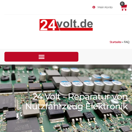
0
Mein Konto
Startseite
»
FAQ
24 Volt - Reparatur von
Nutzfahrzeug Elektronik