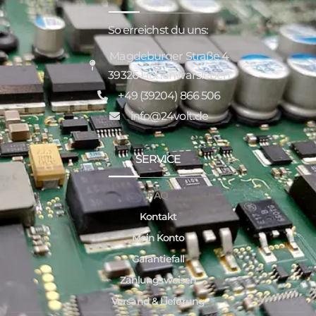
So erreichst du uns:
Magdeburger Straße 4
39326 Hohenwarsleben
+49 (39204) 866 506
info@24volt.de
SERVICE
FAQ
Kontakt
Mein Konto
Garantiefall
Zahlungsweisen
Versand & Lieferung