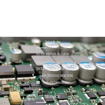
24Volt.de
So erreichst du uns:
Magdeburger Straße 4
39326 Hohenwarsleben
+49 (39204) 866 506
info@24volt.de
SERVICE