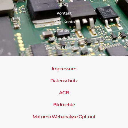
FAQ
Kontakt
Mein Konto
Garantiefall
Zahlungsweisen
Versand & Lieferung
Impressum
Datenschutz
AGB
Bildrechte
Matomo Webanalyse Opt-out