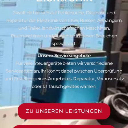
24volt.de hat sich auf Fehlersuche, Diagnose und
Reparatur der Elektronik von LKW, Bussen, Anhängern
und Trailer, landwirtschaftlichen Maschinen,
Baumaschinen und Ähnlichen in diesen Bereichen
spezialisiert.
Unsere Serviceangebote
Für viele Steuergeräte bieten wir verschiedene
Servicearten an, Ihr könnt dabei zwischen Überprüfung
und Erstellung eines Angebotes, Reparatur, Vorausersatz
oder 1: 1 Tauschgerätes wählen.
ZU UNSEREN LEISTUNGEN