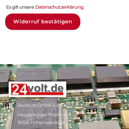
Es gilt unsere
Datenschutzerklärung
.
Widerruf bestätigen
24volt.de GmbH & Co. KG
Magdeburger Straße 4
39326 Hohenwarsleben