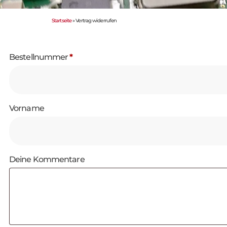
Startseite
»
Vertrag widerrufen
Bestellnummer
Page URI *erforderlich
*
Vorname
Deine Kommentare