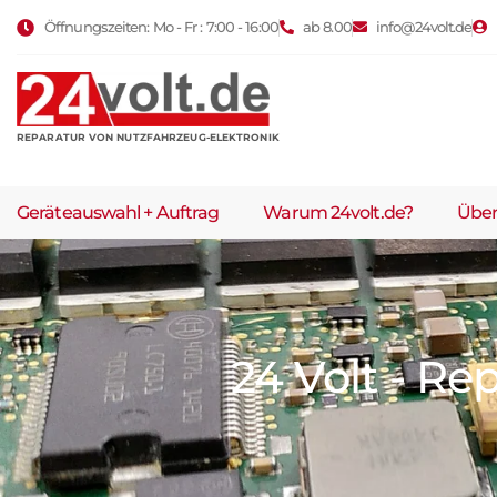
Öffnungszeiten: Mo - Fr : 7:00 - 16:00
ab 8.00
info@24volt.de
REPARATUR VON NUTZFAHRZEUG-ELEKTRONIK
Geräteauswahl + Auftrag
Warum 24volt.de?
Über
24 Volt - Re