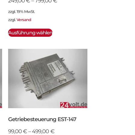
249,00
€
–
799,00
€
zzgl. 19% MwSt.
zzgl.
Versand
Ausführung wählen
Getriebesteuerung EST-147
99,00
€
–
499,00
€