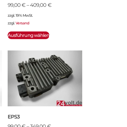
99,00
€
–
409,00
€
zzgl. 19% MwSt.
zzgl.
Versand
Ausführung wählen
EPS3
99,00
€
–
349,00
€