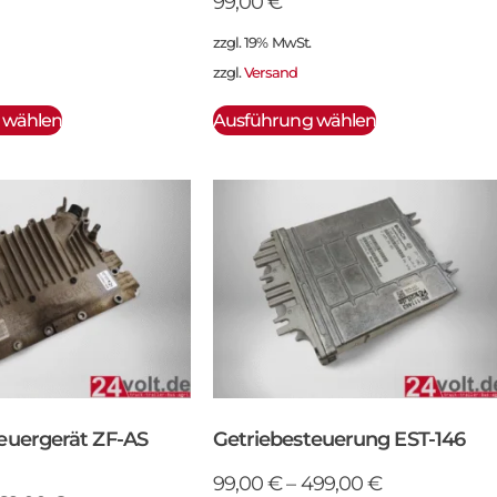
99,00
€
zzgl. 19% MwSt.
zzgl.
Versand
 wählen
Ausführung wählen
euergerät ZF-AS
Getriebesteuerung EST-146
99,00
€
–
499,00
€