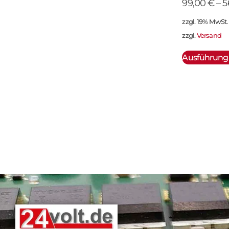
99,00
€
–
5
zzgl. 19% MwSt.
zzgl.
Versand
Ausführung