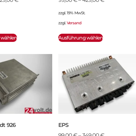
zzgl. 19% MwSt.
zzgl.
Versand
 wählen
Ausführung wählen
dt 926
EPS
99,00
€
–
349,00
€