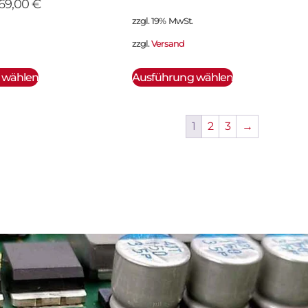
69,00
€
zzgl. 19% MwSt.
zzgl.
Versand
 wählen
Ausführung wählen
1
2
3
→