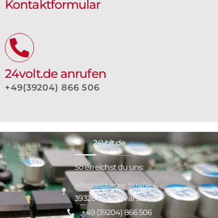
Kontaktformular
24volt.de anrufen
+49(39204) 866 506
24Volt.de
So erreichst du uns:
Magdeburger Straße 4
39326 Hohenwarsleben
+49 (39204) 866 506