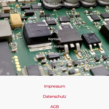
info@24volt.de
SERVICE
FAQ
Kontakt
Mein Konto
Garantiefall
Zahlungsweisen
Versand & Lieferung
Impressum
Datenschutz
AGB