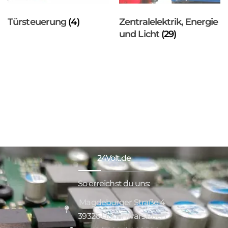
Türsteuerung
(4)
Zentralelektrik, Energie
und Licht
(29)
24Volt.de
So erreichst du uns:
Magdeburger Straße 4
39326 Hohenwarsleben