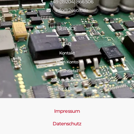
+49 (39204) 866 506
info@24volt.de
SERVICE
FAQ
Kontakt
Mein Konto
Garantiefall
Zahlungsweisen
Versand & Lieferung
Impressum
Datenschutz